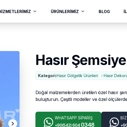
HİZMETLERİMİZ
ÜRÜNLERİMİZ
BLOG
İ
Hasır Şemsiye
Kategori:
Hasır Gölgelik Ürünleri
Hasır Dekor
Doğal malzemelerden üretilen özel hasır şemsi
buluşturun. Çeşitli modeller ve özel ölçülerd
WHATSAPP SİPARİŞ
BİZ
0348
+90(542) 604
+90