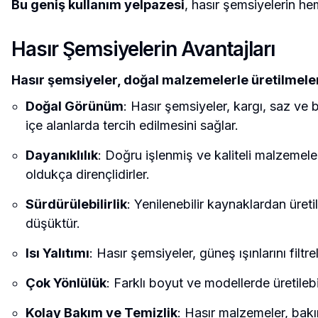
Bu geniş kullanım yelpazesi
, hasır şemsiyelerin h
Hasır Şemsiyelerin Avantajları
Hasır şemsiyeler, doğal malzemelerle üretilmeleri
Doğal Görünüm
: Hasır şemsiyeler, kargı, saz ve b
içe alanlarda tercih edilmesini sağlar.
Dayanıklılık
: Doğru işlenmiş ve kaliteli malzemeler
oldukça dirençlidirler.
Sürdürülebilirlik
: Yenilenebilir kaynaklardan üreti
düşüktür.
Isı Yalıtımı
: Hasır şemsiyeler, güneş ışınlarını filt
Çok Yönlülük
: Farklı boyut ve modellerde üretilebi
Kolay Bakım ve Temizlik
: Hasır malzemeler, bakı