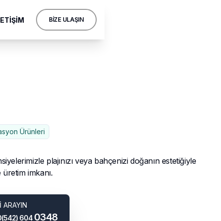
LETİŞİM
BİZE ULAŞIN
asyon Ürünleri
yelerimizle plajınızı veya bahçenizi doğanın estetiğiyle
e üretim imkanı.
İ ARAYIN
0348
(542) 604